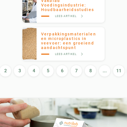
Vakblad
Voedingsindustrie:
Houdbaarheidsstudies
LEES ARTIKEL
Verpakkingsmaterialen
en microplastics in
veevoer: een groeiend
aandachtspunt
LEES ARTIKEL
2
3
4
5
6
7
8
...
11