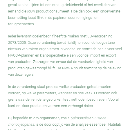
geval kan het lijden tot een ernstig ziektebeeld of het overlijden van
iemand die jouw product consumeert. Hoe dan ook; een ongewenste
besmetting loopt flink in de papieren door reinigings- en
terugroepacties.
Ieder levensmiddelenbedrijf heeft te maken met EU-verordening
2073/2005. Deze verordening bevat richtlijnen over de toegestane
niveaus van micro-organismen in voedsel en vormt de basis voor veel
HACCP-plannen en klant-specifieke eisen voor de import en export
van producten. Zo zorgen we ervoor dat de voedselveiligheid van
producten gewaarborgd blijft. De NVWA houdt toezicht op de naleving
van deze regels.
In de verordening staat precies welke producten getest moeten
worden, op welke parameters, wanneer en hoe vaak. Er worden ook
grenswaarden en de te gebruiken testmethoden beschreven. Vooral
kant-en-klaar producten vormen een verhoogd risico.
Bij bepaalde micro-organismen, zoals
Salmonella
en
Listeria
monocytogenes
, is de doorlooptijd van de analyse essentieel. Nutrilab