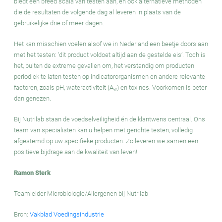
biedt een breed scala van testen aan, en ook alternatieve methoden
die de resultaten de volgende dag al leveren in plaats van de
gebruikelijke drie of meer dagen.
Het kan misschien voelen alsof we in Nederland een beetje doorslaan
met het testen: ‘dit product voldoet altijd aan de gestelde eis’. Toch is
het, buiten de extreme gevallen om, het verstandig om producten
periodiek te laten testen op indicatororganismen en andere relevante
factoren, zoals pH, wateractiviteit (A
) en toxines. Voorkomen is beter
w
dan genezen.
Bij Nutrilab staan de voedselveiligheid én de klantwens centraal. Ons
team van specialisten kan u helpen met gerichte testen, volledig
afgestemd op uw specifieke producten. Zo leveren we samen een
positieve bijdrage aan de kwaliteit van leven!
Ramon Sterk
Teamleider Microbiologie/Allergenen bij Nutrilab
Bron:
Vakblad Voedingsindustrie