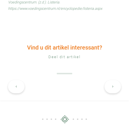
Voedingscentrum. (z.d.). Listeria.
https://www.voedingscentrum.nl/encyclopedie/listeria.asp
x
Vind u dit artikel interessant?
Deel dit artikel
keyboard_arrow_left
keyboard_arrow_right