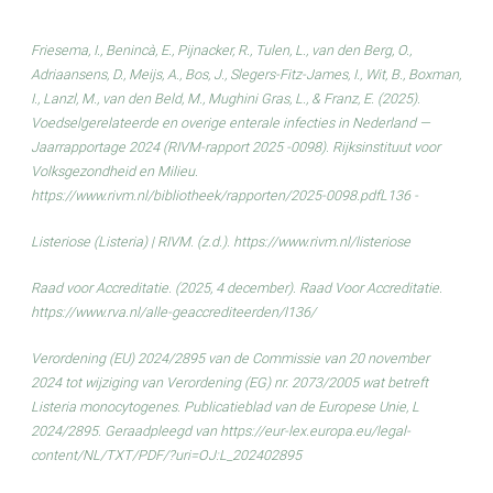
Friesema, I., Benincà, E., Pijnacker, R., Tulen, L., van den Berg, O.,
Adriaansens, D., Meijs, A., Bos, J., Slegers-Fitz-James, I., Wit, B., Boxman,
I., Lanzl, M., van den Beld, M., Mughini Gras, L., & Franz, E. (2025).
Voedselgerelateerde en overige enterale infecties in Nederland —
Jaarrapportage 2024 (RIVM-rapport 2025 -0098). Rijksinstituut voor
Volksgezondheid en Milieu.
https://www.rivm.nl/bibliotheek/rapporten/2025-0098.pdfL136 -
Listeriose (Listeria) | RIVM. (z.d.). https://www.rivm.nl/listeriose
Raad voor Accreditatie. (2025, 4 december). Raad Voor Accreditatie.
https://www.rva.nl/alle-geaccrediteerden/l136/
Verordening (EU) 2024/2895 van de Commissie van 20 november
2024 tot wijziging van Verordening (EG) nr. 2073/2005 wat betreft
Listeria monocytogenes. Publicatieblad van de Europese Unie, L
2024/2895. Geraadpleegd van https://eur-lex.europa.eu/legal-
content/NL/TXT/PDF/?uri=OJ:L_202402895