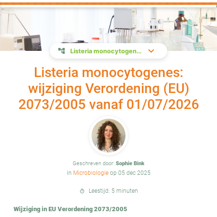
Listeria monocytogenes: wijziging Verordening (EU) 2073/2005 vanaf 01/07/2026
Listeria monocytogenes:
wijziging Verordening (EU)
2073/2005 vanaf 01/07/2026
Geschreven door:
Sophie Bink
in
Microbiologie
op 05 dec 2025
Leestijd: 5 minuten
timer
Wijziging in EU Verordening 2073/2005