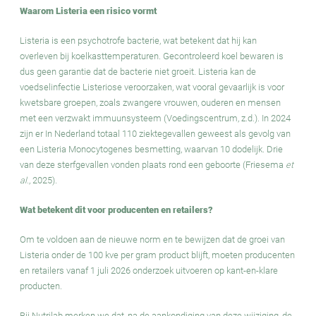
Waarom Listeria een risico vormt
Listeria is een psychotrofe bacterie, wat betekent dat hij kan
overleven bij koelkasttemperaturen. Gecontroleerd koel bewaren is
dus geen garantie dat de bacterie niet groeit. Listeria kan de
voedselinfectie Listeriose veroorzaken, wat vooral gevaarlijk is voor
kwetsbare groepen, zoals zwangere vrouwen, ouderen en mensen
met een verzwakt immuunsysteem (Voedingscentrum, z.d.). In 2024
zijn er In Nederland totaal 110 ziektegevallen geweest als gevolg van
een Listeria Monocytogenes besmetting, waarvan 10 dodelijk. Drie
van deze sterfgevallen vonden plaats rond een geboorte (Friesema
et
al.
, 2025).
Wat betekent dit voor producenten en retailers?
Om te voldoen aan de nieuwe norm en te bewijzen dat de groei van
Listeria onder de 100 kve per gram product blijft, moeten producenten
en retailers vanaf 1 juli 2026 onderzoek uitvoeren op kant-en-klare
producten.
Bij Nutrilab merken we dat, na de aankondiging van deze wijziging, de