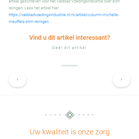
artikel geschreven voor het Vakblad Voedingsindustrie over slim
reinigen. Lees het artikel hier:
https://vakbladvoedingsindustrie.nl/nl/artikel/column-michelle-
meuffels-slim-reinigen
.
Vind u dit artikel interessant?
Deel dit artikel
keyboard_arrow_left
keyboard_arrow_right
Uw kwaliteit is onze zorg