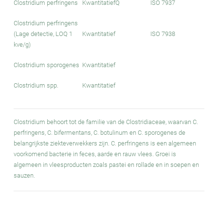
Clostridium perfringens
Kwantitatief
Q
ISO 7937
Clostridium perfringens
(Lage detectie, LOQ 1
Kwantitatief
ISO 7938
kve/g)
Clostridium sporogenes
Kwantitatief
Clostridium spp.
Kwantitatief
Clostridium behoort tot de familie van de Clostridiaceae, waarvan C.
perfringens, C. bifermentans, C. botulinum en C. sporogenes de
belangrijkste ziekteverwekkers zijn. C. perfringens is een algemeen
voorkomend bacterie in feces, aarde en rauw vlees. Groei is
algemeen in vleesproducten zoals pastei en rollade en in soepen en
sauzen.